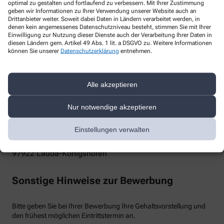
optimal zu gestalten und fortlaufend zu verbessern. Mit Ihrer Zustimmung
geben wir Informationen zu Ihrer Verwendung unserer Website auch an
taubertal22apotheke@gmail.com
Drittanbieter weiter. Soweit dabei Daten in Ländern verarbeitet werden, in
denen kein angemessenes Datenschutzniveau besteht, stimmen Sie mit Ihrer
Telefon
Einwilligung zur Nutzung dieser Dienste auch der Verarbeitung Ihrer Daten in
diesen Ländern gem. Artikel 49 Abs. 1 lit. a DSGVO zu. Weitere Informationen
+49-93431840
können Sie unserer
Datenschutzerklärung
entnehmen.
Post
Alle akzeptieren
Taubertal-Apotheke
Nur notwendige akzeptieren
Kristina Foos
Einstellungen verwalten
Josef-Schmitt-Str. 28
97922
Lauda-Königshofen
Sonstige Hinweise zur Bewerbung
Bitte geben Sie bei Ihrer Bewerbung Ihre Gehaltsvorstellung und
den frühest möglichen Eintrittstermin an.