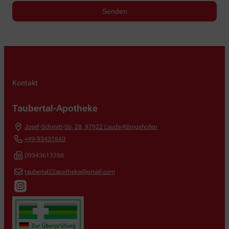
Kontakt
Taubertal-Apotheke
Josef-Schmitt-Str. 28
,
97922
Lauda-Königshofen
+49-93431840
09343613288
taubertal22apotheke@gmail.com