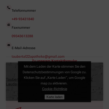
Telefonnummer
+49-93431840
Faxnummer
09343613288
E-Mail-Adresse
taubertal22apotheke@gmail.com
Zu unserem Kontaktformular
Mit dem Laden der Karte stimmen Sie den
Datenschutzbestimmungen von Google zu.
Klicken Sie auf „Karte Laden“, um Google
Taubertal-Apotheke, Josef-Schmitt-Str. 28, 97922
map zu aktivieren.
Lauda-Königshofen
Cookie-Richtlinie
Karte laden