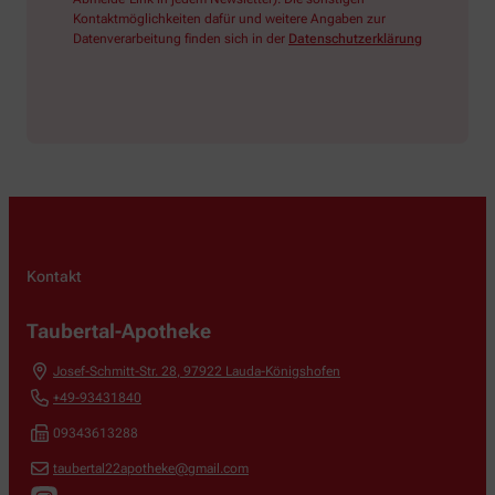
Kontaktmöglichkeiten dafür und weitere Angaben zur
Datenverarbeitung finden sich in der
Datenschutzerklärung
Kontakt
Taubertal-Apotheke
Josef-Schmitt-Str. 28
,
97922
Lauda-Königshofen
+49-93431840
09343613288
taubertal22apotheke@gmail.com