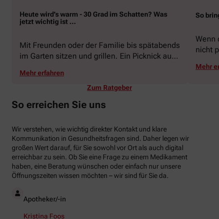
Heute wird’s warm - 30 Grad im Schatten? Was
So brin
jetzt wichtig ist …
Wenn d
Mit Freunden oder der Familie bis spätabends
nicht p
im Garten sitzen und grillen. Ein Picknick auf
zeigen
der Stadtparkwiese. Mit dem Paddelboot über
Mehr e
welche
Mehr erfahren
den See gleiten oder eine Radtour durch die
Schwu
blühende Landschaft unternehmen … Der
Zum Ratgeber
Sommer beschert uns viele Glücksmomente.
So erreichen Sie uns
Doch manchmal macht er uns auch ganz
schön zu schaffen. Wenn die Temperaturen
Wir verstehen, wie wichtig direkter Kontakt und klare
tagsüber auf mehr als 30 Grad klettern und
Kommunikation in Gesundheitsfragen sind. Daher legen wir
uns warme Tropennächte den Schlaf rauben,
großen Wert darauf, für Sie sowohl vor Ort als auch digital
sehnen wir uns oft nach einem erfrischenden
erreichbar zu sein. Ob Sie eine Frage zu einem Medikament
Regenschauer und Abkühlung.
haben, eine Beratung wünschen oder einfach nur unsere
Öffnungszeiten wissen möchten – wir sind für Sie da.
Apotheker/-in
Kristina Foos