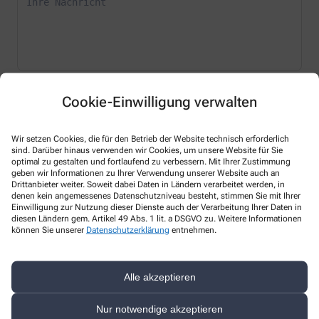
* Bitte füllen Sie die Pflichtfelder aus
Cookie-Einwilligung verwalten
Ich erkläre mich damit einverstanden, dass die von mir angegebenen
Daten elektronisch erfasst und gespeichert und meine Daten an die
Wir setzen Cookies, die für den Betrieb der Website technisch erforderlich
von mir ausgesuchte Apotheke übergeben werden. Rechtsgrundlage
sind. Darüber hinaus verwenden wir Cookies, um unsere Website für Sie
der Verarbeitung ist Art. 6 Abs. 1 lit. a DS-GVO. Die Einwilligung kann
optimal zu gestalten und fortlaufend zu verbessern. Mit Ihrer Zustimmung
jederzeit widerrufen werden, z.B. per E-Mail an
geben wir Informationen zu Ihrer Verwendung unserer Website auch an
taubertal22apotheke@gmail.com
.
Drittanbieter weiter. Soweit dabei Daten in Ländern verarbeitet werden, in
denen kein angemessenes Datenschutzniveau besteht, stimmen Sie mit Ihrer
Einwilligung zur Nutzung dieser Dienste auch der Verarbeitung Ihrer Daten in
Ihre Daten werden ausschließlich zur Bearbeitung Ihrer Anfrage
diesen Ländern gem. Artikel 49 Abs. 1 lit. a DSGVO zu. Weitere Informationen
verwendet. Weitere Informationen zum Datenschutz finden Sie unter
können Sie unserer
Datenschutzerklärung
entnehmen.
folgendem Link:
Datenschutz
.
Sind Sie ein Mensch? Dann wählen Sie bitte
den Stern
Alle akzeptieren
Nur notwendige akzeptieren