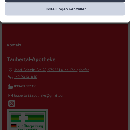
Einstellungen verwalten
Kontakt
Taubertal-Apotheke
Josef-Schmitt-Str. 28
,
97922
Lauda-Königshofen
+49-93431840
09343613288
taubertal22apotheke@gmail.com