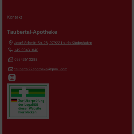
Kontakt
Taubertal-Apotheke
Josef-Schmitt-Str. 28
,
97922
Lauda-Königshofen
+49-93431840
09343613288
taubertal22apotheke@gmail.com