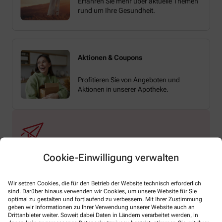
Erfahren Sie mehr über aktuelle Themen
rund um Ihre Gesundheit.
Aktionen & Coupons
Profitieren Sie von Angeboten und
Aktionen in unserer Apotheke.
Cookie-Einwilligung verwalten
Immer auf dem Laufenden bleiben – melden
Sie sich hier an.
Wir setzen Cookies, die für den Betrieb der Website technisch erforderlich
sind. Darüber hinaus verwenden wir Cookies, um unsere Website für Sie
optimal zu gestalten und fortlaufend zu verbessern. Mit Ihrer Zustimmung
geben wir Informationen zu Ihrer Verwendung unserer Website auch an
Drittanbieter weiter. Soweit dabei Daten in Ländern verarbeitet werden, in