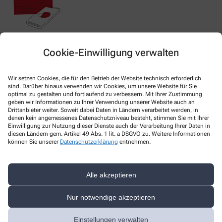
Nachweis Ihrer Befreiung
Cookie-Einwilligung verwalten
Wir setzen Cookies, die für den Betrieb der Website technisch erforderlich
Wenn Sie einen Ausweis über die Befreiung der gesetzlichen
sind. Darüber hinaus verwenden wir Cookies, um unsere Website für Sie
Zuzahlung haben, können wir diese Info speichern und Sie
optimal zu gestalten und fortlaufend zu verbessern. Mit Ihrer Zustimmung
müssen Ihren Ausweis nicht immer vorzeigen.
geben wir Informationen zu Ihrer Verwendung unserer Website auch an
Drittanbieter weiter. Soweit dabei Daten in Ländern verarbeitet werden, in
denen kein angemessenes Datenschutzniveau besteht, stimmen Sie mit Ihrer
Einwilligung zur Nutzung dieser Dienste auch der Verarbeitung Ihrer Daten in
Kundenkarte beantragen
diesen Ländern gem. Artikel 49 Abs. 1 lit. a DSGVO zu. Weitere Informationen
können Sie unserer
Datenschutzerklärung
entnehmen.
Jetzt schnell und einfach online beantragen und beim nächsten
Besuch bei uns in der Apotheke abholen.
Alle akzeptieren
Anrede
Nur notwendige akzeptieren
Vorname *
Einstellungen verwalten