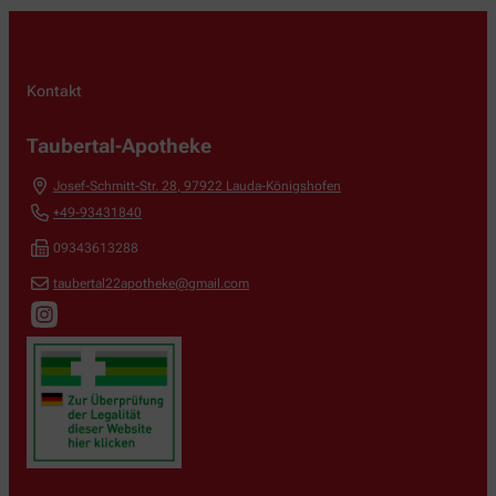
Kontakt
Taubertal-Apotheke
Josef-Schmitt-Str. 28
,
97922
Lauda-Königshofen
+49-93431840
09343613288
taubertal22apotheke@gmail.com