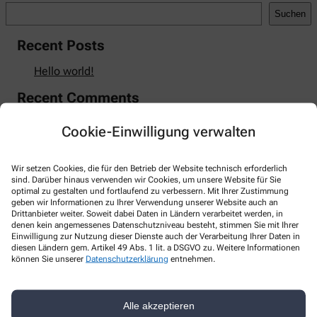
Suchen
Recent Posts
Hello world!
Recent Comments
A WordPress Commenter
zu
Hello world!
Cookie-Einwilligung verwalten
Wir setzen Cookies, die für den Betrieb der Website technisch erforderlich
sind. Darüber hinaus verwenden wir Cookies, um unsere Website für Sie
optimal zu gestalten und fortlaufend zu verbessern. Mit Ihrer Zustimmung
Kontakt
geben wir Informationen zu Ihrer Verwendung unserer Website auch an
Drittanbieter weiter. Soweit dabei Daten in Ländern verarbeitet werden, in
denen kein angemessenes Datenschutzniveau besteht, stimmen Sie mit Ihrer
Taubertal-Apotheke
Einwilligung zur Nutzung dieser Dienste auch der Verarbeitung Ihrer Daten in
diesen Ländern gem. Artikel 49 Abs. 1 lit. a DSGVO zu. Weitere Informationen
Josef-Schmitt-Str. 28
,
97922
Lauda-Königshofen
können Sie unserer
Datenschutzerklärung
entnehmen.
+49-93431840
09343613288
Alle akzeptieren
taubertal22apotheke@gmail.com